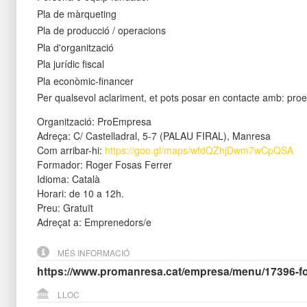
Pla de màrqueting
Pla de producció / operacions
Pla d'organització
Pla jurídic fiscal
Pla econòmic-financer
Per qualsevol aclariment, et pots posar en contacte amb: p
Organització: ProEmpresa
Adreça: C/ Castelladral, 5-7 (PALAU FIRAL), Manresa
Com arribar-hi:
https://goo.gl/maps/wfdQZhjDwm7wCpQSA
Formador: Roger Fosas Ferrer
Idioma: Català
Horari: de 10 a 12h.
Preu: Gratuït
Adreçat a: Emprenedors/e
MÉS INFORMACIÓ
https://www.promanresa.cat/empresa/menu/17396-fo
LLOC