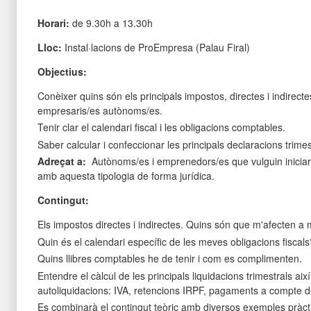
Horari:
de 9.30h a 13.30h
Lloc:
Instal·lacions de ProEmpresa (Palau Firal)
Objectius:
Conèixer quins són els principals impostos, directes i indirect
empresaris/es autònoms/es.
Tenir clar el calendari fiscal i les obligacions comptables.
Saber calcular i confeccionar les principals declaracions trimest
Adreçat a:
Autònoms/es i emprenedors/es que vulguin iniciar
amb aquesta tipologia de forma jurídica.
Contingut:
Els impostos directes i indirectes. Quins són que m'afecten a 
Quin és el calendari específic de les meves obligacions fiscals
Quins llibres comptables he de tenir i com es complimenten.
Entendre el càlcul de les principals liquidacions trimestrals aix
autoliquidacions: IVA, retencions IRPF, pagaments a compte de
Es combinarà el contingut teòric amb diversos exemples pràct