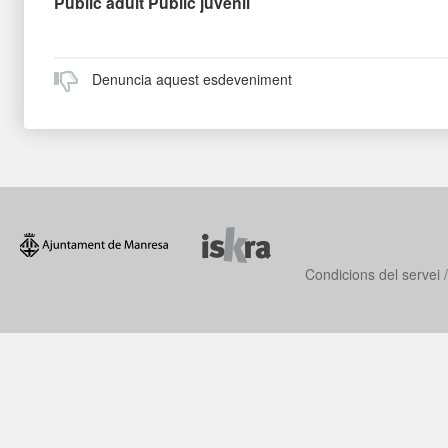
Públic adult
Públic juvenil
Denuncia aquest esdeveniment
Condicions del servei