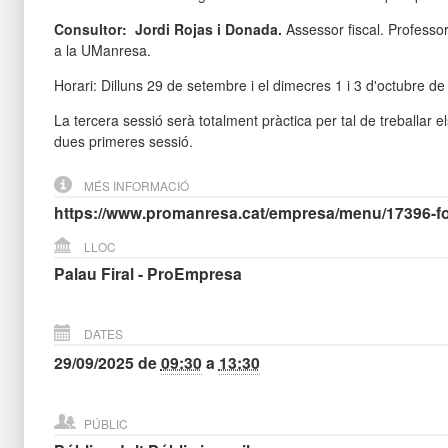
Consultor:
Jordi Rojas i Donada
.
Assessor fiscal. Professor
a la UManresa.
Horari: Dilluns 29 de setembre i el dimecres 1 i 3 d'octubre d
La tercera sessió serà totalment pràctica per tal de treballar e
dues primeres sessió.
MÉS INFORMACIÓ
https://www.promanresa.cat/empresa/menu/17396-fo
LLOC
Palau Firal - ProEmpresa
DATES
29/09/2025
de
09:30
a
13:30
PÚBLIC