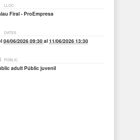
LLOC
lau Firal - ProEmpresa
DATES
el
04/06/2026 09:30
al
11/06/2026 13:30
PÚBLIC
blic adult
Públic juvenil