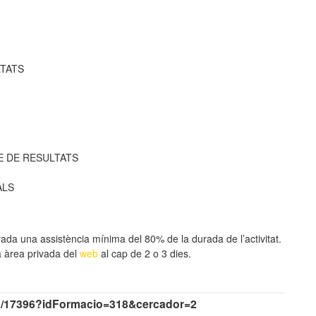
TATS
E DE RESULTATS
ALS
ada una assistència mínima del 80% de la durada de l’activitat.
a àrea privada del
web
al cap de 2 o 3 dies.
u/17396?idFormacio=318&cercador=2