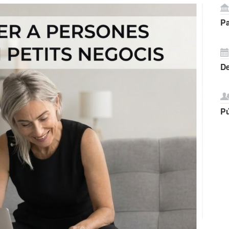
Pa
D
Pú