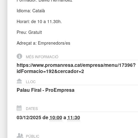
Idioma: Català
Horari: de 10 a 11.30h.
Preu: Gratuït
Adreçat a: Emprenedors/es
MÉS INFORMACIÓ
https://www.promanresa.cat/empresa/menu/17396?
idFormacio=192&cercador=2
LLOC
Palau Firal - ProEmpresa
DATES
03/12/2025
de
10:00
a
11:30
PÚBLIC