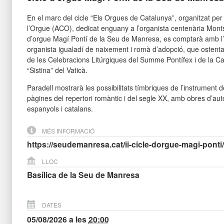
En el marc del cicle “Els Orgues de Catalunya”, organitzat per
l’Orgue (ACO), dedicat enguany a l’organista centenària Montser
d’orgue Magí Pontí de la Seu de Manresa, es comptarà amb l’
organista igualadí de naixement i romà d’adopció, que ostenta 
de les Celebracions Litúrgiques del Summe Pontífex i de la Cap
“Sistina” del Vaticà.
Paradell mostrarà les possibilitats tímbriques de l’instrument 
pàgines del repertori romàntic i del segle XX, amb obres d’auto
espanyols i catalans.
MÉS INFORMACIÓ
https://seudemanresa.cat/ii-cicle-dorgue-magi-ponti/
LLOC
Basílica de la Seu de Manresa
DATES
05/08/2026
a les
20:00