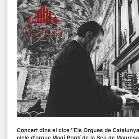
Concert dins el cice "Els Orgues de Catalunya"
cicle d'orgue Magí Pontí de la Seu de Manresa