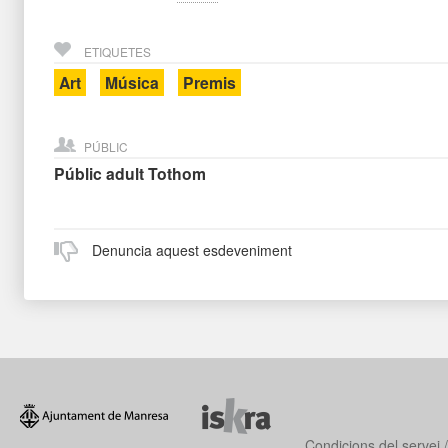
ETIQUETES
Art
Música
Premis
PÚBLIC
Públic adult
Tothom
Denuncia aquest esdeveniment
Condicions del servei