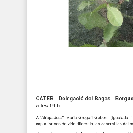
CATEB - Delegació del Bages - Bergued
a les 19 h
A “
Atrapades?
” Maria Gregori Gubern (Igualada, 
cap a formes de vida diferents, en concret les del
m