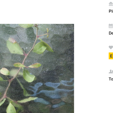
Pl
D
E
T