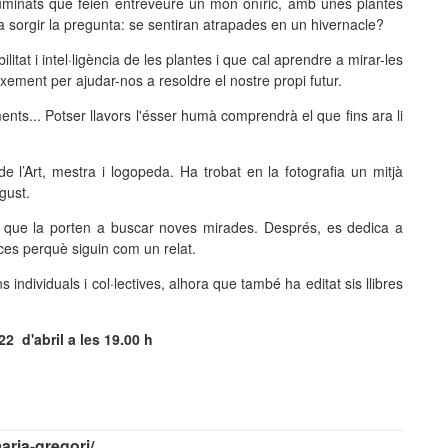
ifuminats que feien entreveure un món oníric, amb unes plantes
va sorgir la pregunta: se sentiran atrapades en un hivernacle?
litat i intel·ligència de les plantes i que cal aprendre a mirar-les
ement per ajudar-nos a resoldre el nostre propi futur.
ts... Potser llavors l'ésser humà comprendrà el que fins ara li
de l’Art, mestra i logopeda. Ha trobat en la fotografia un mitjà
gust.
t, que la porten a buscar noves mirades. Després, es dedica a
ces perquè siguin com un relat.
ndividuals i col·lectives, alhora que també ha editat sis llibres
2 d'abril a les 19.00 h
aria-gregori/