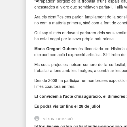
"Atrapades" sorgeix de la troballa d'uns espais d
encastades al vidre que semblaven parlar-li. I allà 
Ara els científics ens parlen àmpliament de la sensibi
no com a matèria primera, sinó com a font de coneix
Qui sap si més endavant parlarem dels seus sentimen
ha estat negat per la seva pròpia naturalesa.
Maria Gregori Gubern
és llicenciada en Història 
d’experimentació i expressió artística. S’hi troba de 
Els seus projectes neixen sempre de la curiosita
treballar a fons amb les imatges, a combinar les pe
Des de 2008 ha participat en nombroses exposicions i
i n'és coautora en tres.
Et convidem a l'acte d'inauguració, el dimecres 2
Es podrà visitar fins el 28 de juliol
MÉS INFORMACIÓ
https://www.cateb.cat/activities/exposicio-m