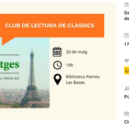
Sa
d
17
L
Pú
Cl