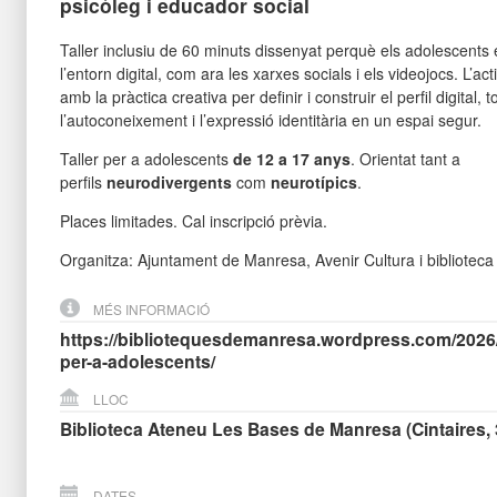
psicòleg i educador social
Taller inclusiu de 60 minuts dissenyat perquè els adolescents e
l’entorn digital, com ara les xarxes socials i els videojocs. L’act
amb la pràctica creativa per definir i construir el perfil digital, 
l’autoconeixement i l’expressió identitària en un espai segur.
Taller per a adolescents
de 12 a 17 anys
. Orientat tant a
perfils
neurodivergents
com
neurotípics
.
Places limitades. Cal inscripció prèvia.
Organitza: Ajuntament de Manresa, Avenir Cultura i bibliotec
MÉS INFORMACIÓ
https://bibliotequesdemanresa.wordpress.com/2026/06
per-a-adolescents/
LLOC
Biblioteca Ateneu Les Bases de Manresa (Cintaires, 
DATES