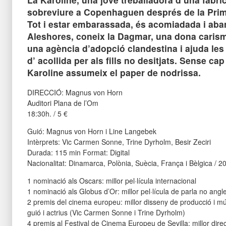
sobreviure a Copenhaguen després de la Prim
Tot i estar embarassada, és acomiadada i aba
Aleshores, coneix la Dagmar, una dona carism
una agència d’adopció clandestina i ajuda les 
d’ acollida per als fills no desitjats. Sense cap 
Karoline assumeix el paper de nodrissa.
DIRECCIÓ: Magnus von Horn
Auditori Plana de l’Om
18:30h. / 5 €
Guió: Magnus von Horn i Line Langebek
Intèrprets: Vic Carmen Sonne, Trine Dyrholm, Besir Zeciri
Durada: 115 min Format: Digital
Nacionalitat: Dinamarca, Polònia, Suècia, França i Bèlgica / 2
1 nominació als Oscars: millor pel·lícula internacional
1 nominació als Globus d’Or: millor pel·lícula de parla no angl
2 premis del cinema europeu: millor disseny de producció i mús
guió i actrius (Vic Carmen Sonne i Trine Dyrholm)
4 premis al Festival de Cinema Europeu de Sevilla: millor direc