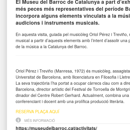
El Museu del Barroc de Catalunya a part d’exh
més peces més representatives del període B
incorpora alguns elements vinculats a la mús
audicions i instruments musicals.
En aquesta visita, guiada pel musicòleg Oriol Pérez i Treviño,
musical a partir d’aquests elements amb l’intent d’assolir una 
de la música a la Catalunya del Barroc.
Oriol Pérez i Treviño
(Manresa, 1972) és musicòleg, assagista 
Universitat de Barcelona, amb llicenciatura en Filosofia i Lletr
La seva trajectòria l’ha portat a ocupar càrrecs clau com a dire
Barcelona, director artístic del Festival de Torroella de Montgrí
dinador del Centre Robert Gerhard. Actualment, combina una
conferenciant i docent amb una prolífica producció literària.
RESERVA PLAÇA AQUÍ
MÉS INFORMACIÓ
https://museudelbarroc.cat/activitats/