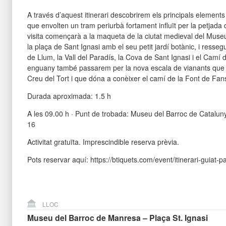
A través d’aquest itinerari descobrirem els principals elements 
que envolten un tram periurbà fortament influït per la petjada d
visita començarà a la maqueta de la ciutat medieval del Mus
la plaça de Sant Ignasi amb el seu petit jardí botànic, i ressegu
de Llum, la Vall del Paradís, la Cova de Sant Ignasi i el Camí 
enguany també passarem per la nova escala de vianants que s’h
Creu del Tort i que dóna a conèixer el camí de la Font de Fan
Durada aproximada: 1.5 h
A les 09.00 h · Punt de trobada: Museu del Barroc de Cataluny
16
Activitat gratuïta. Imprescindible reserva prèvia.
Pots reservar aquí: https://btiquets.com/event/itinerari-guiat-p
LLOC
Museu del Barroc de Manresa – Plaça St. Ignasi