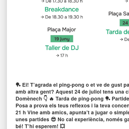
🏓 Ei! T’agrada el ping-pong o et ve de gust 
amb altra gent? Aquest 24 de juliol tens una ci
Domènech 👇 🔥 Tarda de ping-pong 🏓 Partide
Posa a prova els teus reflexos i la teva concen
21 h Vine amb amics, apunta’t a jugar o simpl
unes partides 😎 No cal experiència, només g
bé! T’hi esperem! 💥