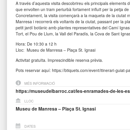
A través d’aquesta visita descobrireu els principals elements de
que envolten un tram periurbà fortament influït per la petja de s
Concretament, la visita començarà a la maqueta de la ciutat 
Manresa i recorrerà els voltants de la ciutat, passant per la p
petit jardí botànic amb plantes representatives del Camí Ignasi
Tort, el Pou de Llum, la Vall del Paradís, la Cova de Sant Ignas
Hora: De 10:30 a 12 h
Lloc: Museu de Manresa – Plaça St. Ignasi
Activitat gratuïta. Imprescindible reserva prèvia.
Pots reservar aquí: https://btiquets.com/event/itinerari-guiat-p
MÉS INFORMACIÓ
https://museudelbarroc.cat/les-enramades-de-les-e
LLOC
Museu de Manresa – Plaça St. Ignasi
DATES