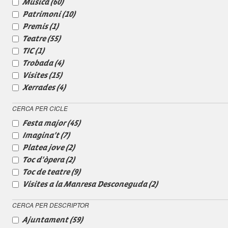
Música
(60)
Patrimoni
(10)
Premis
(1)
Teatre
(55)
TIC
(1)
Trobada
(4)
Visites
(15)
Xerrades
(4)
CERCA PER CICLE
Festa major
(45)
Imagina't
(7)
Platea jove
(2)
Toc d'òpera
(2)
Toc de teatre
(9)
Visites a la Manresa Desconeguda
(2)
CERCA PER DESCRIPTOR
Ajuntament
(59)