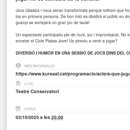
Jocs clàssics i nous seran transformats perquè tothom que ho 
los en primera persona. De bon inici es dividirà el públic en do
guanyi se sortejarà un gran joc de taula!
Un espectacle participatiu ple de riure, joc i improvisació. N
encetar el Cicle Platea Jove! Us atreviu a venir a jugar?
DIVERSIÓ I HUMOR EN UNA SESSIÓ DE JOCS DINS DEL C
MÉS INFORMACIÓ
https://www.kursaal.cat/programacio/acte/a-que-j
LLOC
Teatre Conservatori
DATES
03/10/2025
a les
20:00