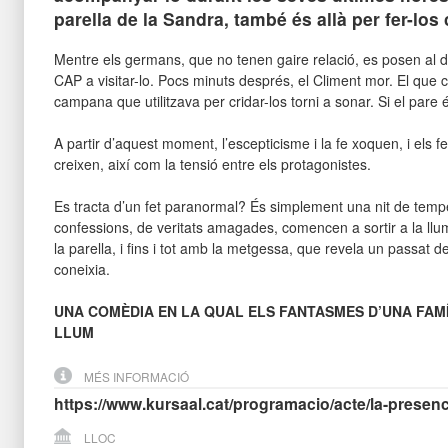
parella de la Sandra, també és allà per fer-los 
Mentre els germans, que no tenen gaire relació, es posen al d
CAP a visitar-lo. Pocs minuts després, el Climent mor. El que c
campana que utilitzava per cridar-los torni a sonar. Si el pare é
A partir d’aquest moment, l’escepticisme i la fe xoquen, i els 
creixen, així com la tensió entre els protagonistes.
Es tracta d’un fet paranormal? És simplement una nit de temp
confessions, de veritats amagades, comencen a sortir a la llu
la parella, i fins i tot amb la metgessa, que revela un passat de
coneixia.
UNA COMÈDIA EN LA QUAL ELS FANTASMES D’UNA FAMÍ
LLUM
MÉS INFORMACIÓ
https://www.kursaal.cat/programacio/acte/la-presenc
LLOC