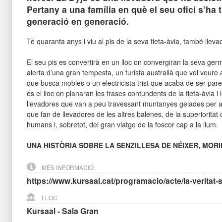
Pertany a una família en què el seu ofici s’ha
generació en generació.
Té quaranta anys i viu al pis de la seva tieta-àvia, també lleva
El seu pis es convertirà en un lloc on convergiran la seva g
alerta d’una gran tempesta, un turista australià que vol veure
que busca mobles o un electricista trist que acaba de ser pare
és el lloc on planaran les frases contundents de la tieta-àvia i 
llevadores que van a peu travessant muntanyes gelades per as
que fan de llevadores de les altres balenes, de la superioritat 
humans i, sobretot, del gran viatge de la foscor cap a la llum.
UNA HISTÒRIA SOBRE LA SENZILLESA DE NÉIXER, MORIR
MÉS INFORMACIÓ
https://www.kursaal.cat/programacio/acte/la-veritat-
LLOC
Kursaal - Sala Gran