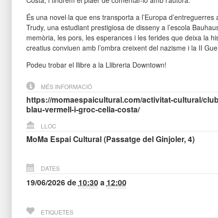
Costa, i tindrem el plaer de comentar-lo amb l’autora.
És una novel·la que ens transporta a l’Europa d’entreguerres a
Trudy, una estudiant prestigiosa de disseny a l’escola Bauhaus. 
memòria, les pors, les esperances i les ferides que deixa la his
creatius conviuen amb l’ombra creixent del nazisme i la II Gue
Podeu trobar el llibre a la Llibreria Downtown!
MÉS INFORMACIÓ
https://momaespaicultural.com/activitat-cultural/cl
blau-vermell-i-groc-celia-costa/
LLOC
MoMa Espai Cultural (Passatge del Ginjoler, 4)
DATES
19/06/2026
de
10:30
a
12:00
ETIQUETES