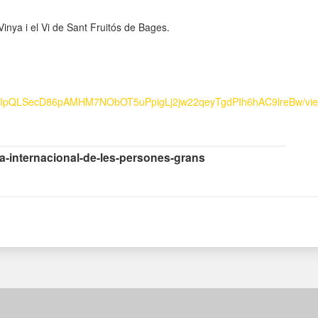
 Vinya i el Vi de Sant Fruitós de Bages.
/1FAIpQLSecD86pAMHM7NObOT5uPpigLj2jw22qeyTgdPIh6hAC9lreBw/vi
a-internacional-de-les-persones-grans