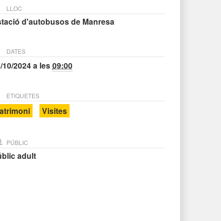
LLOC
stació d'autobusos de Manresa
DATES
/10/2024
a les
09:00
ETIQUETES
atrimoni
Visites
PÚBLIC
blic adult